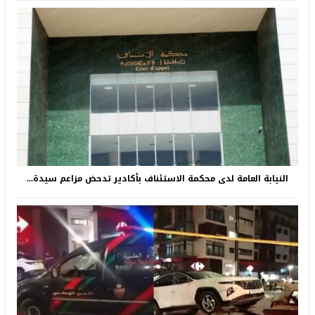
النيابة العامة لدى محكمة الاستئناف بأكادير تدحض مزاعم سيدة...