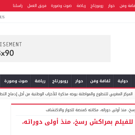
قافة وفن
حوار
روبورتاج
رياضة
صوت وصورة
فريق العمل
راسلنا
 US
دولية
ثقافة وفن
حوار
روبورتاج
رياضة
صوت وصورة
ع والمواطنة يوجه مذكرة للأحزاب الوطنية من أجل إدماج التطوع في السياسات العموم
سخ، منذ أولى دوراته، مكانته كمنصة للحوار والاكتشاف
للفيلم بمراكش رسخ، منذ أولى دوراته،