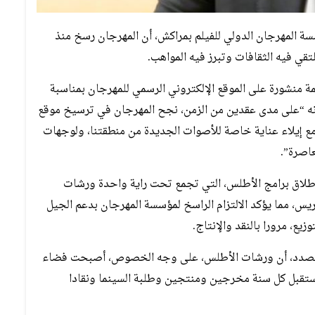
ة المهرجان الدولي للفيلم بمراكش، أن المهرجان رسخ منذ
تقي فيه الثقافات وتبرز فيه المواهب.
 منشورة على الموقع الإلكتروني الرسمي للمهرجان بمناسبة
ه ال22 التي تنظم من 28 نونبر إلى 6 دجنبر 2025، أنه “على مدى عقدين من الزمن، نجح المهرجان في ترسيخ موقع
 مع إيلاء عناية خاصة للأصوات الجديدة من منطقتنا، ولوجهات
عاصرة”.
بإطلاق برامج الأطلس، التي تجمع تحت راية واحدة ورشات
س، مما يؤكد الالتزام الراسخ لمؤسسة المهرجان بدعم الجيل
زيع، مرورا بالنقد والإنتاج.
ا الصدد، أن ورشات الأطلس، على وجه الخصوص، أصبحت فضاء
 تستقبل كل سنة مخرجين ومنتجين وطلبة السينما ونقادا