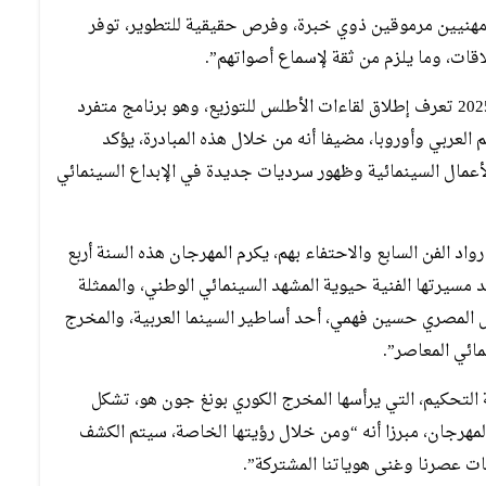
هنيين مرموقين ذوي خبرة، وفرص حقيقية للتطوير، توفر
اقات، وما يلزم من ثقة لإسماع أصواتهم”.
وأبرز صاحب السمو الملكي الأمير مولاي رشيد أن دورة 2025 تعرف إطلاق لقاءات الأطلس للتوزيع، وهو برنامج متفرد
لعربي وأوروبا، مضيفا أنه من خلال هذه المبادرة، يؤكد
أعمال السينمائية وظهور سرديات جديدة في الإبداع السينمائي
اد الفن السابع والاحتفاء بهم، يكرم المهرجان هذه السنة أربع
 مسيرتها الفنية حيوية المشهد السينمائي الوطني، والممثلة
مثل المصري حسين فهمي، أحد أساطير السينما العربية، والمخرج
مائي المعاصر”.
 التحكيم، التي يرأسها المخرج الكوري بونغ جون هو، تشكل
المهرجان، مبرزا أنه “ومن خلال رؤيتها الخاصة، سيتم الكشف
ت عصرنا وغنى هوياتنا المشتركة”.