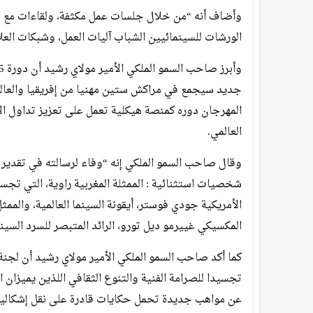
وأضاف أنه “من خلال جلسات عمل مكثفة، ولقاءات مع م
الورشات للسينمائيين الشباب آليات العمل، وشبكات العل
جديد سيجمع في مراكش ستين مهنيا من إفريقيا والعالم ا
المهرجان دوره كمنصة هيكلية تعمل على تعزيز تداول ال
العالمي.
وقال صاحب السمو الملكي إنه “وفاء لرسالته في تقدير رو
شخصيات استثنائية : الممثلة المغربية راوية، التي تجسد
الأمريكية جودي فوستر، أيقونة السينما العالمية، والم
المكسيكي غييرمو ديل تورو، الرائد المتبصر للسرد السين
كما أكد صاحب السمو الملكي الأمير مولاي رشيد أن لجنة
تجسيدا للصرامة الفنية والتنوع الثقافي اللذين يميزان 
عن مواهب جديدة تحمل حكايات قادرة على نقل إشكاليا