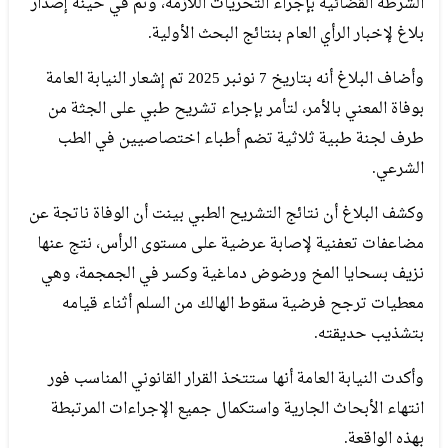
الشرطة القضائية بإجراء التحريات اللازمة، وتم في حينه إصدار
بلاغ لإخبار الرأي العام بنتائج البحث الأولية.
وأضاف البلاغ أنه بتاريخ 7 نونبر 2025 تم إشعار النيابة العامة
بوفاة المعني بالأمر، لتأمر بإجراء تشريح طبي على الجثة من
طرف لجنة طبية ثلاثية تضم أطباء اختصاصيين في الطب
الشرعي.
وكشف البلاغ أن نتائج التشريح الطبي بينت أن الوفاة ناتجة عن
مضاعفات تعفنية لإصابة عرضية على مستوى الرأس، نتج عنها
نزيف بسحايا المخ ورضوض دماغية وكسر في الجمجمة، وهي
معطيات ترجح فرضية سقوط الهالك من السلم أثناء قيامه
بتشذيب حديقته.
وأكدت النيابة العامة أنها ستتخذ القرار القانوني المناسب فور
انتهاء الأبحاث الجارية واستكمال جميع الإجراءات المرتبطة
بهذه الواقعة.