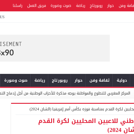
قافة وفن
حوار
روبورتاج
رياضة
صوت وصورة
فريق العمل
راسلنا
 US
دولية
ثقافة وفن
حوار
روبورتاج
رياضة
صوت وصورة
 للتطوع والمواطنة يوجه مذكرة للأحزاب الوطنية من أجل إدماج التطوع في السياسات ا
ين لكرة القدم بمناسبة فوزه بكأس أمم إفریقیا (الشان 2024)
طني للاعبين المحليين لكرة القدم
202)