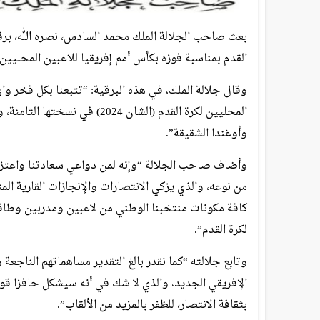
بعث صاحب الجلالة الملك محمد السادس، نصره الله، برقي
القدم بمناسبة فوزه بكأس أمم إفريقيا للاعبين المحليين لكرة 
وقال جلالة الملك، في هذه البرقية: “تتبعنا بكل فخر و
المحليين لكرة القدم (الشان 24
وأوغندا الشقيقة”.
وأضاف صاحب الجلالة “وإنه لمن دواعي سعادتنا واعتزازن
من نوعه، والذي يزكي الانتصارات والإنجازات القارية الم
كافة مكونات منتخبنا الوطني من لاعبين ومدربين وطاقم
لكرة القدم”.
وتابع جلالته “كما نقدر بالغ التقدير مساهماتهم الناجع
الإفريقي الجديد، والذي لا شك في أنه سيشكل حافزا قوي
بثقافة الانتصار، للظفر بالمزيد من الألقاب”.