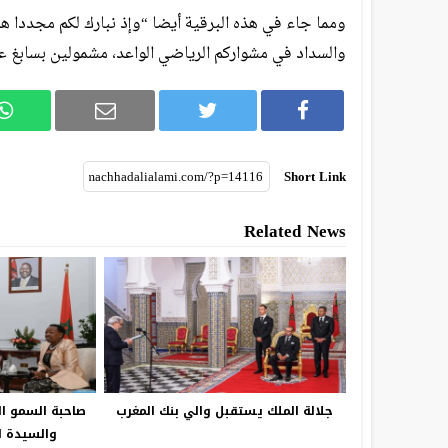
ومما جاء في هذه البرقية أيضا “وإذ نبارك لكم مجددا هذا 
والسداد في مشواركم الرياضي الواعد، مشمولين بسابغ ع
Short Link
Related News
جلالة الملك يستقبل والي بنك المغرب
صاحبة السمو ال
والسيدة ال