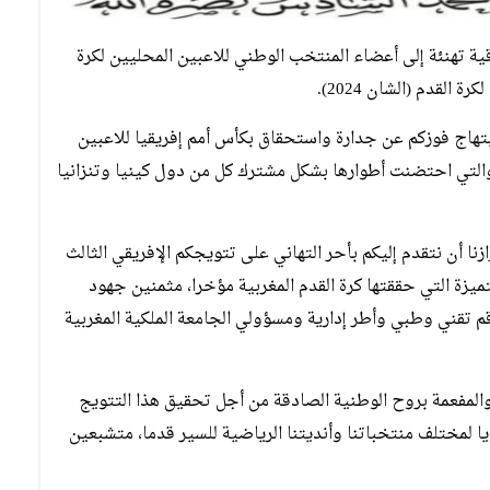
ة تهنئة إلى أعضاء المنتخب الوطني للاعبين المحليين لكرة
القدم (الشان 2024).
ابتهاج فوزكم عن جدارة واستحقاق بكأس أمم إفريقيا للاعبين
20) في نسختها الثامنة، والتي احتضنت أطوارها بشكل مشترك كل من دول كينيا وتنزانيا
ا أن نتقدم إليكم بأحر التهاني على تتويجكم الإفريقي الثالث
تميزة التي حققتها كرة القدم المغربية مؤخرا، مثمنين جهود
 تقني وطبي وأطر إدارية ومسؤولي الجامعة الملكية المغربية
ة والمفعمة بروح الوطنية الصادقة من أجل تحقيق هذا التتويج
ا لمختلف منتخباتنا وأنديتنا الرياضية للسير قدما، متشبعين