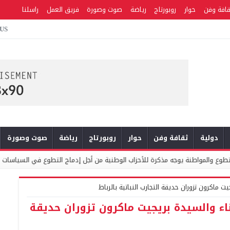
قافة وفن
حوار
روبورتاج
رياضة
صوت وصورة
فريق العمل
راسلنا
 US
دولية
ثقافة وفن
حوار
روبورتاج
رياضة
صوت وصورة
رة للأحزاب الوطنية من أجل إدماج التطوع في السياسات العمومية والبرامج الانتخابي
 ماكرون تزوران حديقة التجارب النباتية بالرباط
اء والسيدة بريجيت ماكرون تزوران حديقة