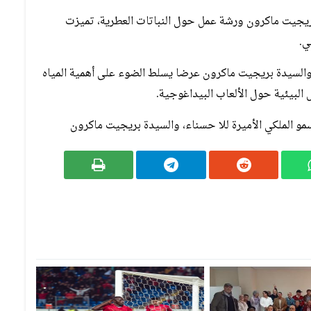
يجيت ماكرون ورشة عمل حول النباتات العطرية، تميزت
ي.
 والسيدة بريجيت ماكرون عرضا يسلط الضوء على أهمية المياه
 البيئية حول الألعاب البيداغوجية.
مو الملكي الأميرة للا حسناء، والسيدة بريجيت ماكرون