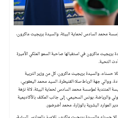
ؤسسة محمد السادس لحماية البيئة، والسيدة بريجيت ماكرون،
ة بريجيت ماكرون في استقبالها صاحبة السمو الملكي الأميرة
دت التحية.
للا حسناء، والسيدة بريجيت ماكرون، كل من وزير التربية
دة، ووالي جهة الرباط-سلا-القنيطرة، السيد محمد اليعقوبي،
يسة المنتدبة لمؤسسة محمد السادس لحماية البيئة، لالة نزهة
الأولي والرياضة، يونس السحيمي، إلى جانب المكلف بالأكاديمية
ير الموارد البشرية بالوزارة، محمد أضرضور.
 للا حسناء والسيدة بريجيت ماكرون تلاميذ بالمدارس البيئية،