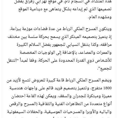
هذه المنشأة، في انسجام تام، في موقع نهر أبي رقراق بفضل
تصميمها الذي تم إبداعه بشكل يتماهى مع دينامية الموقع
ومشهده العام.
ويتكون المسرح الملكي الرباط من عدة فضاءات موزعة ببراعة،
إذ يتميز بتصميمه المبتكر الذي يسمح بحركة سلسة بين مختلف
مرافقه، وكذا بتنقل انسيابي للجمهور بفضل السلالم الكبيرة
والممرات والمصاعد، بالإضافة إلى الولوجيات المخصصة
للأشخاص ذوي القدرة المحدودة على الحركة، وفقا لمبدأ “التنقل
للجميع”.
ويضم المسرح الملكي الرباط قاعة كبيرة للعروض تتسع لأزيد من
1800 متفرج، وتتميز بتصميم فريد قائم على واجهات هندسية
مميزة ومبتكرة للجدران والسقف. ويمكن لهذه القاعة احتضان
أنواع متعددة من التظاهرات الفنية والثقافية (المسرح والرقص
والباليه والأوبرا والمسرحيات الموسيقية، والحفلات السيمفونية