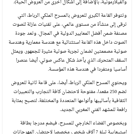
والفيلارمونية، بالإضافة إلى أشكال أخرى من العروض الحية).
وتتوفر القاعة الكبرى للعروض بالمسرح الملكي الرباط، التي
ترقى إلى منشأة من مستوى عالمي، على تقنيات عازلة للصوت
مصنفة ضمن أفضل المعايير الدولية في المجال. وتعد جودة
الصوت داخل هذه القاعة استثنائية مع هندسة معمارية وهندسة
صوتية مصممتين لضمان تجربة صوتية مثيرة للجمهور. ويمثل
السقف المتحرك، الذي يأخذ شكل عاكس صوتي، أيضا عنصرا
أساسيا ومتفردا في هندسة هذه المؤسسة.
ويحتوي المسرح الملكي الرباط، أيضا، على قاعة ثانية للعروض
تضم 250 مقعدا، مفتوحة لاحتضان كافة التجارب والتعبيرات
الثقافية بأساليبها وأنواعها المتعددة والمختلفة، لتصبح بمثابة
رافعة للمشهد الفني المغربي الجديد.
وبخصوص الفضاء الخارجي للمسرح، فيضم مدرجا بطاقة
استيعابية تبلغ 7 آلاف شخص، مخصصا لاحتضان المهرجانات