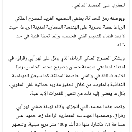
للمغرب على الصعيد العالمي.
وبوصفه رمزا للحداثة، يضفي التصميم الفريد للمسرح الملكي
الرباط لمسة عصرية على الهندسة المعمارية لمدينة الرباط، حيث
لا يعد فضاء للتعبير الفني فحسب، وإنما تحفة فنية في حد
ذاته.
ويشكل المسرح الملكي الرباط، الذي يطل على نهر أبي رقراق، في
امتداد لمعلمتي صومعة حسان وضريح محمد الخامس، رمزا
للانبعاث الثقافي والفني لعاصمة المملكة. كما سيعزز الدينامية
الثقافية بالمغرب، من خلال تحفيز مقاربة حداثية للفن المغربي،
بكل ما يفضي إليه ذلك من تثمين للقدرات الإبداعية.
وتمتد هذه المعلمة، التي أنجزتها وكالة تهيئة ضفتي نهر أبي
رقراق، وصممتها المهندسة المعمارية الراحلة زها حديد، على
مساحة 7,1 هكتارا، منها 25 ألف و400 متر مربع مبنية. وتنصهر