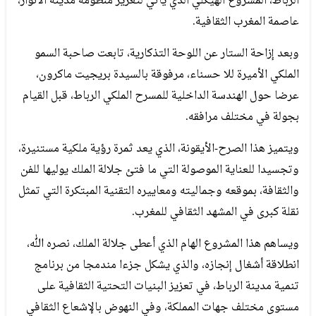
الرباط، المشروع الهيكلي الذي يأتي لتعزيز منظومة مدينة الأنوار،
عاصمة المغرب الثقافية.
وبعد إزاحة الستار عن اللوحة التذكارية، تابعت صاحبة السمو
الملكي الأميرة للا حسناء، مرفوقة بالسيدة بريجيت ماكرون،
عرضا حول الهندسة الداخلية للمسرح الملكي الرباط، قبل القيام
بجولة في مختلف مرافقه.
ويتميز هذا الصرح-الأيقونة، الذي يعد ثمرة رؤية ملكية مستنيرة،
وتجسيدا للعناية الموصولة التي ما فتئ جلالة الملك يوليها للفن
والثقافة، بموقعه وجماليته ومعاييره التقنية المبتكرة التي تمثل
نقلة كبرى في المشهد الثقافي للمغرب.
ويساهم هذا المشروع الهام الذي أعطى جلالة الملك، نصره الله،
انطلاقة أشغال إنجازه، والذي يشكل جزءا مندمجا من برنامج
تنمية مدينة الرباط، في تعزيز البنيات التحتية الثقافية على
مستوى مختلف جهات المملكة، وفي النهوض بالإشعاع الثقافي