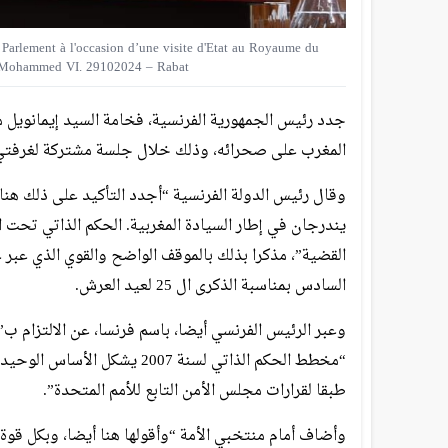
Parlement à l'occasion d’une visite d'Etat au Royaume du
oi Mohammed VI. 29102024 – Rabat
جدد رئيس الجمهورية الفرنسية، فخامة السيد إيمانويل ماك
المغرب على صحرائه، وذلك خلال جلسة مشتركة لغرفتي ا
وقال رئيس الدولة الفرنسية “أجدد التأكيد على ذلك هنا
يندرجان في إطار السيادة المغربية. الحكم الذاتي تحت 
القضية”، مذكرا بذلك بالموقف الواضح والقوي الذي عبر 
السادس بمناسبة الذكرى ال 25 لعيد العرش.
وعبر الرئيس الفرنسي أيضا، باسم فرنسا، عن الالتزام ب”
“مخطط الحكم الذاتي لسنة 007
طبقا لقرارات مجلس الأمن التابع للأمم المتحدة”.
وأضاف أمام منتخبي الأمة “وأقولها هنا أيضا، وبكل قوة،