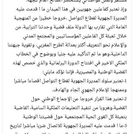
مستمر ونفس مواطناتي يستحضر الصالح العام للجهة.
وإذ نعتبر كفاعلين جهويين في هذا الميدان ما ا قدمت عليه
المديرة الجهوية لقطاع التواصل ،خروجا خطيرا عن المنهجية
العامة التي تقارب بها الدولة ملف قضية وحدتنا الترابية، من
خلال تعبئة كل الفاعلين المؤسساتيين والمجتمع المدني
والإعلام نحو التعريف أكثر بعدالة الطرح المغربي، وتقوية جبهتنا
الداخلية،وهو ما تم التأكيد عليه جليا وبوضوح في الخطاب
الملكي الاخير في افتتاح الدورة البرلمانية والذي خصص لهذه
القضية الوطنية والمصيرية، فإننا نؤكد مايلي:
1-نعتبر سلوك المديرة الجهوية لقطاع التواصل اقصاءا مباشرا
وممنهجا للإعلام الجهوي الجاد والهادف.
2-نعتبر هذا القرار خروجا عن الإجماع الوطني حول
القضية،وهروبا من تنفيذ التعليمات الملكية السامية، القاضية
بتعبئة كل القوى الحية المجتمعية حول قضيتنا الوطنية
3-ما ا قدمت عليه المديرة الجهوية للاتصال ضربا مباشرا لتاريخ