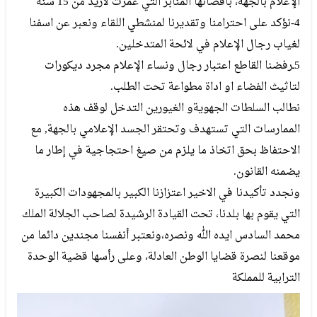
الإعلام بالجهة، باقصائها المنابر التي عمرت لازيد من 15 سنة
4-نؤكد على احترامنا وتقديرنا لمنشطي اللقاء ونعبر عن اسفنا
لغياب رجال الإعلام في لائحة المتدخلين.
5ـرفضنا القاطع اعتبار رجال ونساء الإعلام مجرد ديكورات
لتاثيث الفضاء او اداة مطواعة تحت الطلب.
نطالب السلطات الجهويةو الغيورين التدخل لوقف هذه
الممارسات التي تستهدف وتحتقر الجسد الإعلامي بالجهة, مع
الاحتفاظ بحق اتخاذ ما يلزم من صيغ احتجاجية في إطار ما
يضمنه القانون.
ونجدد تأكيدنا في الاخير اعتزازنا الكبير بالمجهودات الكبيرة
التي يقوم بها بلدنا، تحت القيادة الرشيدة لصاحب الجلالة الملك
محمد السادس ايده الله ونصره،ونعتبر أنفسنا مجندين دائما من
موقعنا لنصرة قضايا الوطن العادلة، وعلى رأسها قضية الوحدة
الترابية للمملكة