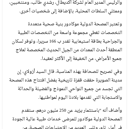
والرئيس المدير العام لشركة أكديطال، رشدي طالب، ومنتخبين،
وممثلي السلطات المحلية، بالإضافة إلى شخصيات أخرى.
وتعتبر المصحة الدولية موكادور بنية صحية متعددة
التخصصات تغطي مجموعة واسعة من التخصصات الطبية
والجراحية بطاقة استيعابية تقدر ب 166 سريرا، وتوفر لسكان
المنطقة أحدث المعدات من الجيل الحديث المخصصة لعلاج
جميع الأمراض، من الخفيفة إلى الأكثر تعقيدا.
وفي تصريح للصحافة بهذه المناسبة، قال السيد أزولاي، إن
مدينة الصويرة حققت قفزة تاريخية بفضل افتتاح هذه المصحة
التي تجسد من جميع النواحي النموذج والفضيلة والحداثة
والاستجابة التي تقدمها بلادنا اليوم لمواطنيها.
وأضاف أنه “باستثمار يزيد عن 250 مليون درهم، ستقدم
المصحة الدولية موكادور للمرضى خدمات طبية عالية الجودة
في أمان تام، وتلبي العديد من الاحتياجات الصحية، من