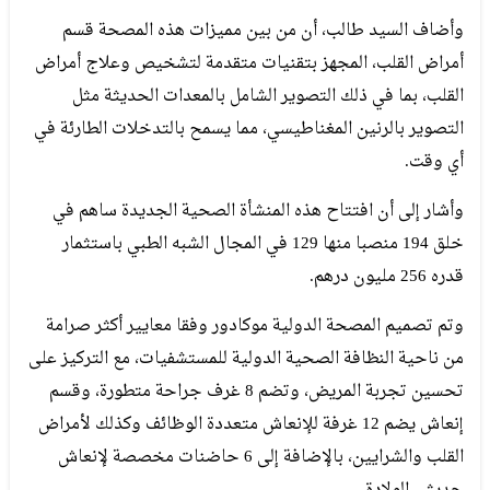
وأضاف السيد طالب، أن من بين مميزات هذه المصحة قسم
أمراض القلب، المجهز بتقنيات متقدمة لتشخيص وعلاج أمراض
القلب، بما في ذلك التصوير الشامل بالمعدات الحديثة مثل
التصوير بالرنين المغناطيسي، مما يسمح بالتدخلات الطارئة في
أي وقت.
وأشار إلى أن افتتاح هذه المنشأة الصحية الجديدة ساهم في
خلق 194 منصبا منها 129 في المجال الشبه الطبي باستثمار
قدره 256 مليون درهم.
وتم تصميم المصحة الدولية موكادور وفقا معايير أكثر صرامة
من ناحية النظافة الصحية الدولية للمستشفيات، مع التركيز على
تحسين تجربة المريض، وتضم 8 غرف جراحة متطورة، وقسم
إنعاش يضم 12 غرفة للإنعاش متعددة الوظائف وكذلك لأمراض
القلب والشرايين، بالإضافة إلى 6 حاضنات مخصصة لإنعاش