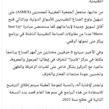
التقليدية.
من جانبها، ستعمل الجمعية المغربية للمصدرين (ASMEX) على
تسهيل ولوج الصناع التقليديين للأسواق الدولية، وبالتالي فتح
آفاق تسويق جديدة لإبداعاتهم، كما ستحتضن مبادرة “Start Up
Maroc”عددا من مقاولات الصناعة التقليدية الناشئة في برنامج
يركز على تحولها الرقمي.
وفي الأخير، سيتبع 8 حرفيين مختارين من أمهر الصناع برنامجا
مكثفا في مركز “فاينزا” للخزف في إيطاليا المرموق والمعروف
عالميا، مع التركيز بشكل خاص على تقنيات الزخرفة والطهي
وتحسين جودة منتجات الفخار والخزف.
وتجدر الإشارة أنه، بالنسبة للموجة المقبلة سيتم إطلاق الترشيح
للاستفادة من هذه البرامج في متم هذا العام قصد بدء النسخة
الثانية في مطلع سنة 2025.