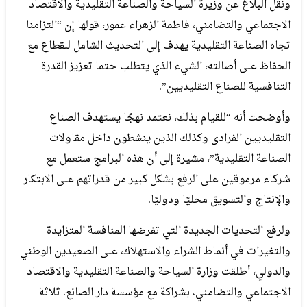
ونقل البلاغ عن وزيرة السياحة والصناعة التقليدية والاقتصاد
الاجتماعي والتضامني، فاطمة الزهراء عمور، قولها إن “التزامنا
تجاه الصناعة التقليدية يهدف إلى التحديث الشامل للقطاع مع
الحفاظ على أصالته، الشيء الذي يتطلب حتما تعزيز القدرة
التنافسية للصناع التقليديين”.
وأوضحت أنه “للقيام بذلك، نعتمد نهجًا يستهدف الصناع
التقليديين الفرادى وكذلك الذين ينشطون داخل مقاولات
الصناعة التقليدية”، مشيرة إلى أن هذه البرامج ستعمل مع
شركاء مرموقين على الرفع بشكل كبير من قدراتهم على الابتكار
والإنتاج والتسويق محليًا ودوليًا.
ولرفع التحديات الجديدة التي تفرضها المنافسة المتزايدة
والتغيرات في أنماط الشراء والاستهلاك، على الصعيدين الوطني
والدولي، أطلقت وزارة السياحة والصناعة التقليدية والاقتصاد
الاجتماعي والتضامني، بشراكة مع مؤسسة دار الصانع، ثلاثة