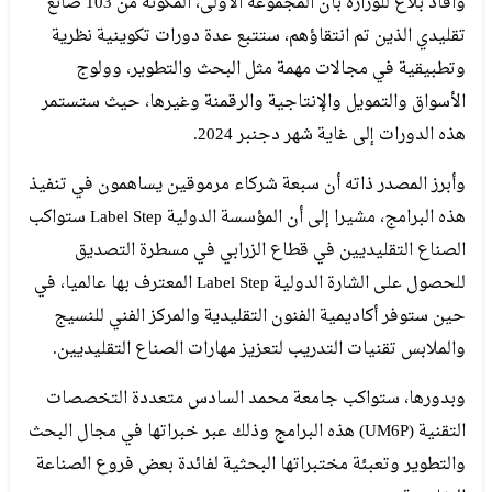
وأفاد بلاغ للوزارة بأن المجموعة الأولى، المكونة من 103 صانع
تقليدي الذين تم انتقاؤهم، ستتبع عدة دورات تكوينية نظرية
وتطبيقية في مجالات مهمة مثل البحث والتطوير، وولوج
الأسواق والتمويل والإنتاجية والرقمنة وغيرها، حيث ستستمر
هذه الدورات إلى غاية شهر دجنبر 2024.
وأبرز المصدر ذاته أن سبعة شركاء مرموقين يساهمون في تنفيذ
هذه البرامج، مشيرا إلى أن المؤسسة الدولية Label Step ستواكب
الصناع التقليديين في قطاع الزرابي في مسطرة التصديق
للحصول على الشارة الدولية Label Step المعترف بها عالميا، في
حين ستوفر أكاديمية الفنون التقليدية والمركز الفني للنسيج
والملابس تقنيات التدريب لتعزيز مهارات الصناع التقليديين.
وبدورها، ستواكب جامعة محمد السادس متعددة التخصصات
التقنية (UM6P) هذه البرامج وذلك عبر خبراتها في مجال البحث
والتطوير وتعبئة مختبراتها البحثية لفائدة بعض فروع الصناعة