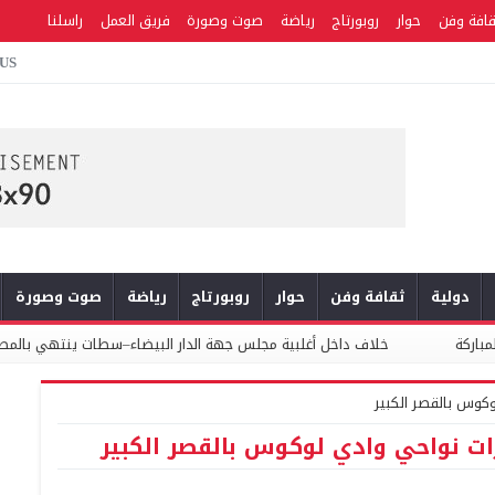
قافة وفن
حوار
روبورتاج
رياضة
صوت وصورة
فريق العمل
راسلنا
 US
دولية
ثقافة وفن
حوار
روبورتاج
رياضة
صوت وصورة
خلاف داخل أغلبية مجلس جهة الدار البيضاء–سطات ينتهي بالمصادقة على 
وكوس بالقصر الكبير
رات نواحي وادي لوكوس بالقصر الكبير