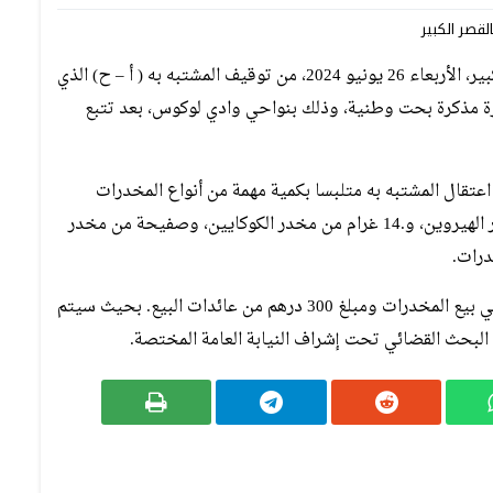
تمكنت عناصر قيادة مركز الدرك الملكي بمدينة القصر الكبير، الأربعاء 26 يونيو 2024، من توقيف المشتبه به ( أ – ح) الذي
رة مذكرة بحت وطنية، وذلك بنواحي وادي لوكوس، بعد تتبع
تقال المشتبه به متلبسا بكمية مهمة من أنواع المخدرات
القوية، وأسفرت عن حجز ما يقارب من47 غرام من مخدر الهيروين، و.14 غرام من مخدر الكوكايين، وصفيحة من مخدر
درات.
وأضاف المصدر ذاته أنه تم ضبط دراجة نارية تستعمل في بيع المخدرات ومبلغ 300 درهم من عائدات البيع. بحيث سيتم
 البحث القضائي تحت إشراف النيابة العامة المختصة.