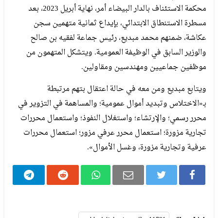
محكمة الاستئناف بالدار البيضاء أمر، نهاية أبريل 2023، بعد
مسطرة الاستنطاق الابتدائي، بإيداع ثمانية متهمين سجن
عكاشة، ضمنهم محمد مبديع، رئيس جماعة لفقيه بن صالح
والوزير السابق في الوظيفة العمومية. ويتشكل المتهمون من
موظفين جماعيين ومهندسين ومقاولين.
ويتابع مبديع ومن معه في حالة اعتقال بتهم مرتبطة
بـ«الاختلاس وتبديد أموال عمومية؛ والمساهمة في التزوير في
محرر رسمي؛ والإرتشاء؛ واستغلال النفوذ؛ واستعمال محررات
تجارية مزورة؛ استعمال محرر عرفي مزور؛ استعمال محررات
عرفية وتجارية مزورة، وغسل الأموال».