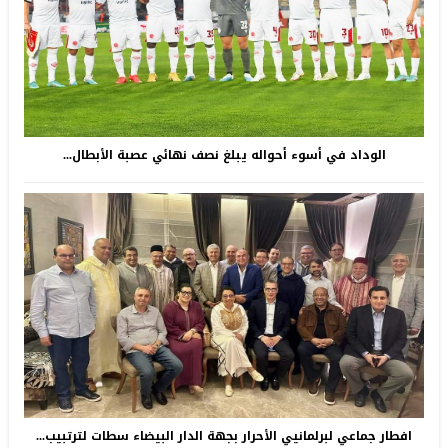
الوداد في أسوء أحواله يبلغ نصف نهائي عصبة الأبطال...
افطار جماعي لبرلمانيي الأحرار بجهة الدار البيضاء سطات لترتبيب...