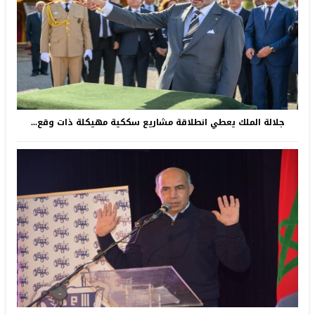
جلالة الملك يعطي انطلاقة مشاريع سككية مهيكلة ذات وقع...