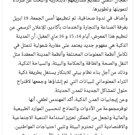
المجال التقني لتقديم مشاريعهم الابتكارية والبحث عن شركاء
لتمويلها وتطويرها.
وأضاف في ندوة صحافية، تم تنظيمها أمس الجمعة، 19 ابريل
بغرفة الصناعة والتجارة والخدمات بأكادير، للإعلان الرسمي عن
تنظيم هذا المعرض، أيام 14، 15 و 16 ماي المقبل، أن المدينة
الذكية هي مفهوم جديد يعتمد على مقاربة شمولية تتمثل في
تكامل أنظمة المعلومات المختلفة وأنظمة المدينة المعقدة مثل
النقل والصحة والطاقة والحكامة والبيئة، والسياحة الذكية،
وذلك من أجل بناء نظام بيئي للابتكار يستغل بطريقة ذكية
الثراء المعلوماتي للبيانات التي تم إنشاؤها وجمعها لاقتراح
حلول للمشاكل الجديدة للمدن الحديثة.
وعن إيجابيات المدن الذكية، أكد المهندس لطفي، أنها
توفرمجموعة من الأدوات والنماذج لتحسين الموارد الطبيعية
والمالية وتجعل من الممكن تعزيز استدامة التنمية الاجتماعية
والاقتصادية التي تحترم البيئة وتلبي احتياجات المواطنين.