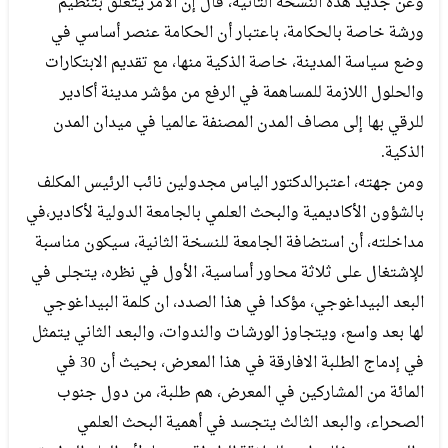
وعن جديد هذه النسخة الثانية، قال إن الأمر يتعلق بتنظيم
ورشة خاصة بالحكامة، باعتبار أن الحكامة عنصر أساسي في
وضع سياسة المدينة، خاصة الذكية منها، مع تقديم الابتكارات
والحلول اللازمة للمساهمة في الرفع من مؤشر مدينة أكادير
للرقي بها إلى مصاف المدن المصنفة عالميا في ميدان المدن
الذكية.
ومن جهته، اعتبرالدكتور الياس مجدولين نائب الرئيس المكلف
بالشؤون الأكاديمية والبحث العلمي بالجامعة الدولية لأكادير،في
مداخلته، أن استضافة الجامعة للنسخة الثانية، سيكون مناسبة
للإشتغال على ثلاثة محاور أساسية، الأول في نظره، يتجلى في
البعد البيداغوجي، مؤكدا في هذا الصدد، ان كلمة البيداغوجي
لها بعد واسع، ويتجاوز الورشات والندوات، والبعد الثاني يتمثل
في إدماج الطلبة الافارقة في هذا المعرض، بحيث أن 30 في
المائة من المشاركين في المعرض، هم طلبة، من دول جنوب
الصحراء، والبعد الثالث يتجسد في أهمية البحث العلمي