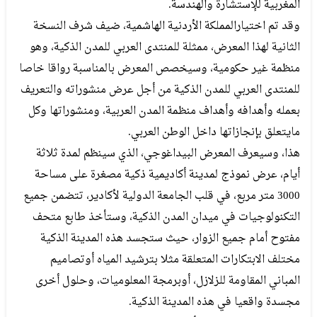
المغربية للإستشارة والهندسة.
وقد تم اختيارالمملكة الأردنية الهاشمية، ضيف شرف النسخة
الثانية لهذا المعرض، ممثلة للمنتدى العربي للمدن الذكية، وهو
منظمة غير حكومية، وسيخصص المعرض بالمناسبة رواقا خاصا
للمنتدى العربي للمدن الذكية من أجل عرض منشوراته والتعريف
بعمله وأھدافه وأھداف منظمة المدن العربية، ومنشوراتها وكل
مايتعلق بإنجازاتها داخل الوطن العربي.
هذا، وسيعرف المعرض البيداغوجي، الذي سينظم لمدة ثلاثة
أيام، عرض نموذج لمدينة أكاديمية ذكية مصغرة على مساحة
3000 متر مربع، في قلب الجامعة الدولية لأكادير، تتضمن جميع
التكنولوجيات في ميدان المدن الذكية، وستأخذ طابع متحف
مفتوح أمام جميع الزوار، حيث ستجسد هذه المدينة الذكية
مختلف الابتكارات المتعلقة مثلا بترشيد المياه أوتصاميم
المباني المقاومة للزلازل، أوبرمجة المعلوميات، وحلول أخرى
مجسدة واقعيا في هذه المدينة الذكية.