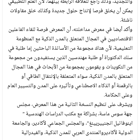
والتجديد، وذلك راجع للعلاقة الرابطة بينهما، لأن العلم التطبيقي
يمكن أن يخلق فرصا لإنتاج حلول جديدة وكذلك خلق مقاولات
ناشئة.
وأكد أيضا في معرض مداخلته، أن المعرض فرصة للقاء الفاعلين
الاقتصاديين في المجال المتعلق بالمدن الذكية مع المنظومة
التعليمية، لأن هناك مجموعة من الأساتذة الباحثين إما طلبة في
سلك الدكتوراة أو طلبة مهندسين الذين يستفيدون من مجموعة
من التكوينات و يقومون بمجموعة من الأبحاث في هذا المجال
المتعلق بالمدن الذكية، سواء المتعلقة بالإنتقال الطاقي أو
بالرقمنة أو الذكاء الاصطناعي وتأثيره على المدن والتسيير العام
وعلى الحكامة.
ويشرف على تنظيم النسخة الثانية من هذا المعرض، مجلس
جهة سوس ماسة، بشراكة مع مكتب الدراسات الهندسية ”
اينوفاتيل انجنييريينغ”، والمجلس الجماعي لأكادير، والجامعة
الدولية لأكاديروالمنتدى العربي للمدن الذكية، والفيدرالية