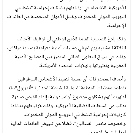
الأمريكية، للاشتباه في ارتباطهم بشبكات إجرامية تنشط في
التهريب الدولي للمخدرات وغسل الأموال المتحصلة من العائدات
الإجرامية.
وذكر بلاغ للمديرية العامة للأمن الوطني أن توقيف الأجانب
الثلاثة المشتبه بهم تم في عمليات أمنية متزامنة بمدينة مراكش،
وذلك في سياق التعاون الثنائي المتميز بين المصالح الأمنية
المغربية ونظيرتها بالولايات المتحدة الأمريكية.
وأضاف المصدر ذاته أن عملية تنقيط الأشخاص الموقوفين
بقواعد معطيات المنظمة الدولية للشرطة الجنائية “أنتربول”، قد
أظهرت أنهم يشكلون موضوع أوامر دولية بإلقاء القبض صادرة
بطلب من السلطات القضائية الأمريكية، وذلك لارتباطهم بنشاط
كارتيلات إجرامية تنشط في الترويج الدولي للمخدرات،
وخصوصا مخدر “الفنتالين”، فضلا عن تبييض العائدات المالية
لهذا النشاط الإجرامي.