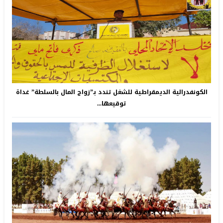
الكونفدرالية الديمقراطية للشغل تندد بـ”زواج المال بالسلطة” غداة
توقيعها...