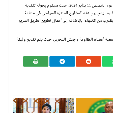
من المتوقع عودة الوالي محمد مهيدية إلى إقليم مديونة يوم الخميس 11 يناير 2024، حيث سيقوم بجولة تفقدية
إقليم، ومن بين هذه المشاريع المنتزه السياحي في منطقة
قترب من الانتهاء، بالإضافة إلى أعمال تطوير الطريق السريع
 لمعية أعضاء المقاومة وجيش التحرير، حيث يتم تقديم وثيقة