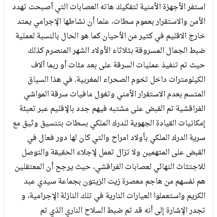
استفر الأجهزة الأمنية لتفكيك هاته العصابات التي أصبحت تهدد
الأمن والاستقرار بعموم سطات، علما أن نشاطها الإجرامي يمتد
خارج الاقليم في كثير من الأحيان كما هو الحال بالنسبة لعملية
ضبط الجمال المسروقة بثلاثاء الأولاد الشهر المنصرم كذلك
حيث تم تنفيذ عمليات السرقة على بعد مئات أو ربما آلاف
الكيلومترات داخل تخوم الصحراء المغربية. في هذا السياق
المتسم بعدم الاستقرار الأمني وتغول مافيات سرقة المواشي
الفراقشية تم القبض على مشتبه فيهم جدد بالإقليم عبر تعبئة
إمكانيات القيادة الجهوية للدرك الملكي بسطات بتنسيق وثيق مع
سرية الدرك الملكي بأولاد امراح والتي كان لها دور فعال في
القبض على المتهمين ولا تزال تعمل لإجلاء الحقيقة والتوصل
للاجتثاث النهائي لعصابات الفراقشي، حيث يرجح أن المعتقلين
هم نفسهم من هاجم معصرة زيت الزيتون بجماعة سيدي عبد
الكريم واستعملوا العيارات النارية في تلك النازلة الإجرامية، و
تجدر الإشارة إلى أنه قد تم ضبط السلاح الناري الذي تم