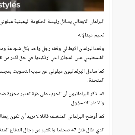
البرلمان الايطالي يسائل رئيسة الحكومة اليمينية ميلون
نجيم عبدالإله
وقف،البرلمان الايطالي وقفة رجل واحد بكل شجاعة ومسؤو
الفلسطيني على المجازر التي ارتكبتها في حق اكتر من 1500 طفل لا ذنب لهم سوى تواجدهم بغزة .
كما ساءل البرلمانيون ميلوني عن سبب التصويت بمجلس ا
المتحدة .
كما ذكر البرلمانيون أن الحرب على غزة تعتبر مجزرة ضد 
والذمار الامسؤول
كما أوضح البرلماني المتخلف قائلا لا نريد أن تكون إيطال
الدي طال قتل 47 صحفيا والكثير من رجال ال