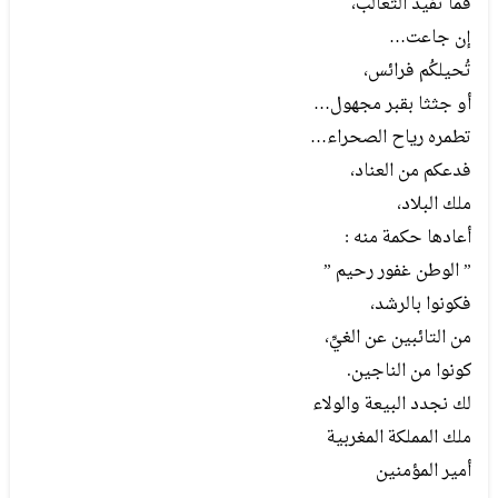
فما تفيد الثعالب،
إن جاعت…
تُحيلكُم فرائس،
أو جثثا بقبر مجهول…
تطمره رياح الصحراء…
فدعكم من العناد،
ملك البلاد،
أعادها حكمة منه :
” الوطن غفور رحيم ”
فكونوا بالرشد،
من التائبين عن الغيِّ،
كونوا من الناجين.
لك نجدد البيعة والولاء
ملك المملكة المغربية
أمير المؤمنين