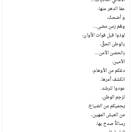
الأماني الكاذبات…
عفا الدهر عنها،
و أضحتْ،
وهْمَ زمن مضى…
لوذوا قبل فوات الأوان،
بالوطن الحقِّ،
بالحصن الآمن…
الأمين.
دعْكم من الأوهام،
انكشف أمرها.
عودوا للرشد.
لرَحِم الوطن،
يحميكم من الضياع،
من العيش المهين..
رسالةٌ صدح بها،