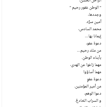
الراحل الحسن،
” الوطن غفور رحيم ”
وجددها،
أمين سرِّه.
محمد السادس،
إيمانا بها…
دعوة عفو،
من ملك رحيم…
بأبناء الوطن.
مهما زاغوا عن الهدى،
مهما أساؤوا
دعوة عفوٍ
من أمير المؤمنين.
دعوا الوهم،
و السراب الخادعَ.