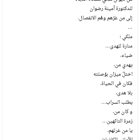
للدكتورة أمينة رضوان
إلى من غرّهم وهْم الانفصال.
…
ملكي ؛
منارة للهدى…
ضياء،
يهدي من،
اختلّ ميزان بوْصلته
فكان في الحياة،
بلا هدى،
يطلب السراب…
و كان من،
زمرة التائهين…
يا من غرتهم،