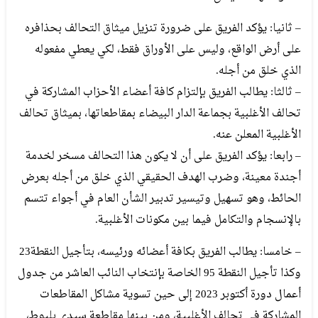
– ثانيا: يؤكد الفريق على ضرورة تنزيل ميثاق التحالف بحذافره
على أرض الواقع، وليس على الأوراق فقط، لكي يعطي مفعوله
الذي خلق من أجله.
– ثالثا: يطالب الفريق بإلتزام كافة أعضاء الأحزاب المشاركة في
تحالف الأغلبية بجماعة الدار البيضاء بمقاطعاتها، بميثاق تحالف
الأغلبية المعلن عنه.
– رابعا: يؤكد الفريق على أن لا يكون هذا التحالف مسخر لخدمة
أجندة معينة، وضرب الهدف الحقيقي الذي خلق من أجله بعرض
الحائط، وهو تسهيل وتيسير تدبير الشأن العام في أجواء تتسم
بالإنسجام والتكامل فيما بين مكونات الأغلبية.
– خامسا: يطالب الفريق بكافة أعضائه ورئيسه، بتأجيل النقطة23
وكذا تأجيل النقطة 95 الخاصة بإنتخاب النائب العاشر من جدول
أعمال دورة أكتوبر 2023 إلى حين تسوية مشاكل المقاطعات
المشاركة في تحالف الأغلبية، ومن بينها مقاطعة سيدي بليوط،