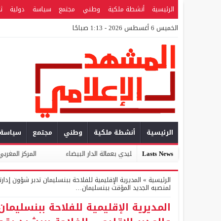
الرئيسية
أنشطة ملكية
وطني
مجتمع
سياسة
دولية
ث
الخميس 6 أغسطس 2026 - 1:13 صباحًا
الرئيسية
أنشطة ملكية
وطني
مجتمع
سياسة
Lasts News
اع المعمار التقليدي بعمالة الدار البيضاء
المركز المغربي للتطوع والمواط
الرئيسية
»
المديرية الإقليمية للفلاحة ببنسليمان تدبر شؤون إدا
لمنصبه الجديد المؤقت ببنسليمان…
المديرية الإقليمية للفلاحة ببنسليم