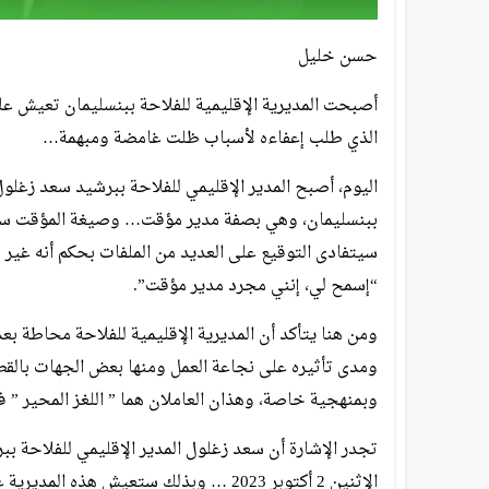
حسن خليل
أصبحت المديرية الإقليمية للفلاحة ببنسليمان تعيش على 
الذي طلب إعفاءه لأسباب ظلت غامضة ومبهمة…
اليوم، أصبح المدير الإقليمي للفلاحة ببرشيد سعد زغلو
ببنسليمان، وهي بصفة مدير مؤقت… وصيغة المؤقت ستعف
سيتفادى التوقيع على العديد من الملفات بحكم أنه غير 
“إسمح لي، إنني مجرد مدير مؤقت”.
ومن هنا يتأكد أن المديرية الإقليمية للفلاحة محاطة بع
ومدى تأثيره على نجاعة العمل ومنها بعض الجهات بالقطا
وبمنهجية خاصة، وهذان العاملان هما ” اللغز المحير ” ف
تجدر الإشارة أن سعد زغلول المدير الإقليمي للفلاحة بب
الإثنين 2 أكتوبر 2023 … وبذلك ستعيش هذه المديرية على المؤقت ومختلف القرارات ستظل بالتأكيد مؤقتة…