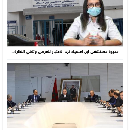
مديرة مستشفى ابن امسيك ترد الاعتبار للمرضى وتلغي النظرة...