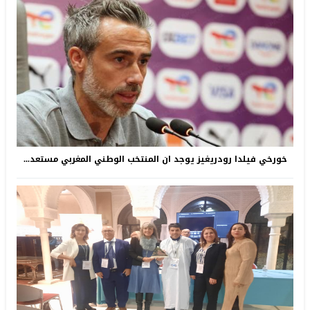
خورخي فيلدا رودريغيز يوجد ان المنتخب الوطني المغربي مستعد...