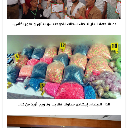
عصبة جهة الدارالبيضاء سطات للجوجيتسو تتألق و تفوز بكأس...
الدار البيضاء: إجهاض محاولة تهريب وترويج أزيد من 62...