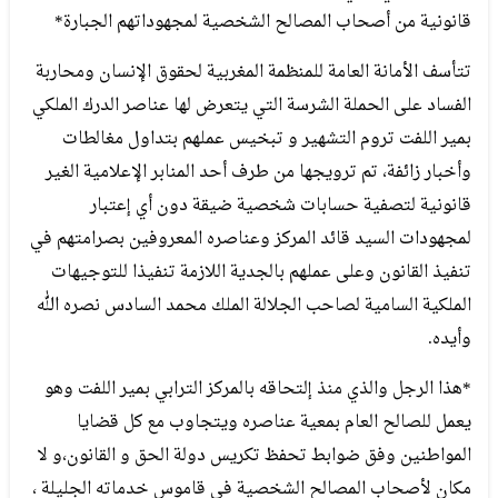
قانونية من أصحاب المصالح الشخصية لمجهوداتهم الجبارة*
تتأسف الأمانة العامة للمنظمة المغربية لحقوق الإنسان ومحاربة
الفساد على الحملة الشرسة التي يتعرض لها عناصر الدرك الملكي
بمير اللفت تروم التشهير و تبخيس عملهم بتداول مغالطات
وأخبار زائفة، تم ترويجها من طرف أحد المنابر الإعلامية الغير
قانونية لتصفية حسابات شخصية ضيقة دون أي إعتبار
لمجهودات السيد قائد المركز وعناصره المعروفين بصرامتهم في
تنفيذ القانون وعلى عملهم بالجدية اللازمة تنفيذا للتوجيهات
الملكية السامية لصاحب الجلالة الملك محمد السادس نصره الله
وأيده.
*هذا الرجل والذي منذ إلتحاقه بالمركز الترابي بمير اللفت وهو
يعمل للصالح العام بمعية عناصره ويتجاوب مع كل قضايا
المواطنين وفق ضوابط تحفظ تكريس دولة الحق و القانون،و لا
مكان لأصحاب المصالح الشخصية في قاموس خدماته الجليلة ،