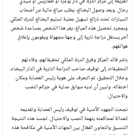
القريعة إلى مركز الدرك في دار بوعزة أو طماريس أو سيدي
رحال. وبعد وصول البضائع، يطلب مبالغ مالية من أصحاب
السيارات تحت ذرائع تسهيل عملية تسليم البضائع للدرك الملكي.
وبمجرد تحصيل هذه المبالغ، يفر هذا الشخص بمساعدة شخص
آخر يستقل دراجة نارية إلى وجهة مجهولة ويقومون بإغلاق
هواتفهم.
باشر قائد المركز وفرق الدرك الملكي تحقيقاتهم، وقادتهم
التحقيقات إلى توقيف صاحب الدراجة النارية في الدار البيضاء.
وخلال التحقيق، تم التعرف على هوية رئيس العصابة ومكان
اختفائه. وتبين أن لديه سوابق عدلية في جرائم النصب
والاحتيال.
نجحت الجهود الأمنية في توقيف رئيس العصابة وتقديمه
للعدالة لمحاكمته بتهمة النصب والاحتيال. تجسد هذه النتيجة
التنسيق والتعاون الفعّال بين الجهات الأمنية في مكافحة هذه