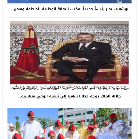
بوشعيب نجار رئيساً جديداً لمكتب النقابة الوطنية للصحافة ومهن...
جلالة الملك يوجه خطابا ساميا إلى شعبه الوفي بمناسبة...