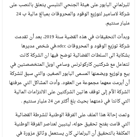
للبرلماني البابور على هيئة الجنحي التلبسي يتعلق بالنصب على
شركة لاسامير لتوزيع الوقود والمحروقات بمبالغ مالية ب 24
مليار سنتيم.
وبدأت التحقيقات في هذه القضية سنة 2019، بعد أن تقدمت
شركة توزيع الوقود و المحروقات sdcc،في شخص مديرها
بشكاية الى السلطات القضائية توضح فيها ان الشركة كانت
تتعامل مع شركتين كاركوترنس وسامي اويل المتخصصتين في
بيع وتوزيع ويضمنها المسمى البابور الصغير، والتي سبق للشركة
أن أبرمت معهما مجموعة من العقود. وأدت المشاكل التي عرفتها
الشركة الأم إلى توقف هاتين الشركتين على الالتزامات المالية
التي كانتا في ذمتهما بحيث بلغ أكثر من 24 مليار سنتيم .
وتمت إحالة هذا الملف على الفرقة الوطنية للشرطة القضائية
التي قامت بفتح تحقيق حوله، ليتبين لعناصر الفرقة الوطنية
المكلفة بالتحقيق أن البرلماني كان يستعمل وثائق مزورة في