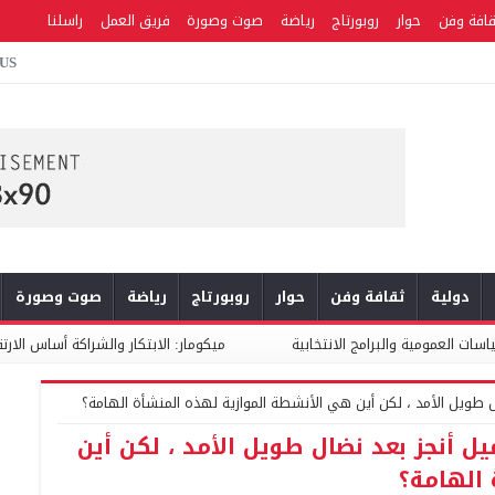
قافة وفن
حوار
روبورتاج
رياضة
صوت وصورة
فريق العمل
راسلنا
 US
دولية
ثقافة وفن
حوار
روبورتاج
رياضة
صوت وصورة
امج الانتخابية
ميكومار: الابتكار والشراكة أساس الارتقاء بخدمات النظاف
 طويل الأمد ، لكن أين هي الأنشطة الموازية لهذه المنشأة اله‍امة؟
ل أنجز بعد نضال طويل الأمد ، لكن أين
اله‍امة؟