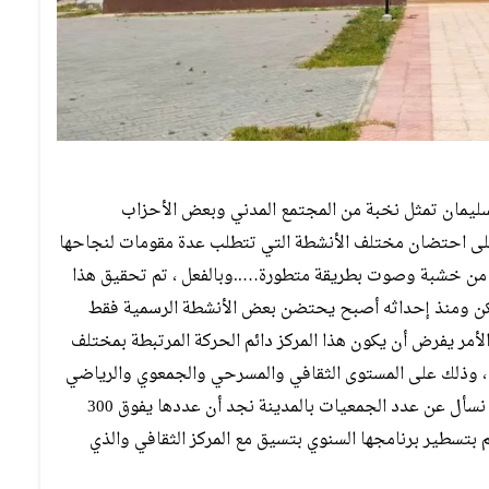
سليمان تمثل نخبة من المجتمع المدني وبعض الأحزاب
على احتضان مختلف الأنشطة التي تتطلب عدة مقومات لنجاحها
من خشبة وصوت بطريقة متطورة…..وبالفعل ، تم تحقيق هذا
لكن ومنذ إحداثه أصبح يحتضن بعض الأنشطة الرسمية فقط
مر يفرض أن يكون هذا المركز دائم الحركة المرتبطة بمختلف
 ، وذلك على المستوى الثقافي والمسرحي والجمعوي والرياضي
والتعليمي….لكن ، تأكد أن هذه الأنشطة تغيب ، وحينما نسأل عن عدد الجمعيات بالمدينة نجد أن عددها يفوق 300
بتسطير برنامجها السنوي بتسيق مع المركز الثقافي والذي