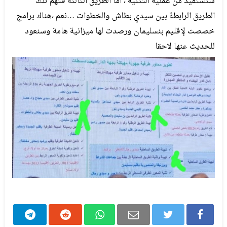
ستستفيد من عملية التثنية ، أما الطريق الثالثة فتهم تلك
الطريق الرابطة بين سيدي بطاش والخطوات …نعم ،هناك برامج
خصصت لإقليم بنسليمان ورصدت لها ميزانية هامة وسنعود
للحديث عنها لاحقا