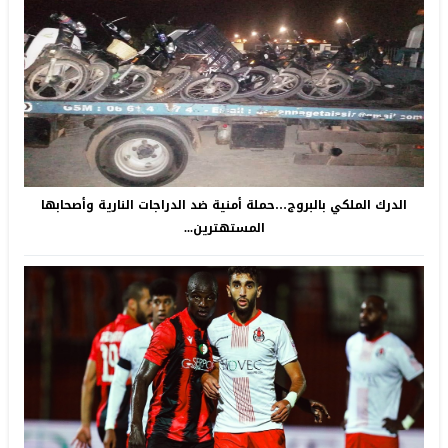
الدرك الملكي بالبروج…حملة أمنية ضد الدراجات النارية وأصحابها
المستهترين...