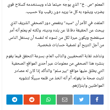
المعلم “ص . خ” الذي يوجه حيثما شاء ويستخدمه كسلاح قوي
يضرب ويشوه به كل ما يريد دون رقيب ولا حسيب.
الملفت في الأمر أن “سيد” يتقمص دور الصحفي الشريف الذي
يبحث عن الحقيقة دفاعًا عن بلده ودينه، ولكنه لم يعلم أنه أمر
سينفضح ويكون عبرة لكل من تسوء له لنفسه أن يستغل الناس
من أجل التربح أو تصفية حسابات شخصية.
ونناشد نقابة الصحفيين والنائب العام، بسرعة التحقق فيما يقوم
بنشره هذا الصحفي من معلومات عبر أحدى المواقع الصحفية
التي يطلق عليها مواقع “بير سلم” والتأكد إذا كان له مصادر
تثبت صحة ما يقوله، أم أنه اتخذ من قلمه سبيلًا لتشويه
المواطنين وابتزازهم.