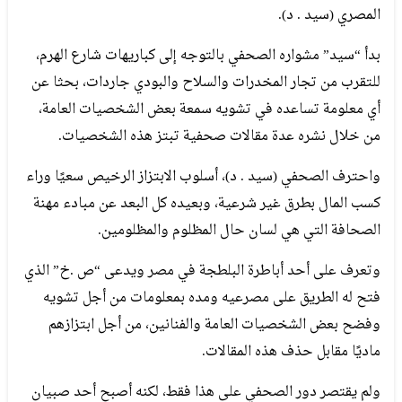
المصري (سيد . د).
بدأ “سيد” مشواره الصحفي بالتوجه إلى كباريهات شارع الهرم،
للتقرب من تجار المخدرات والسلاح والبودي جاردات، بحثا عن
أي معلومة تساعده في تشويه سمعة بعض الشخصيات العامة،
من خلال نشره عدة مقالات صحفية تبتز هذه الشخصيات.
واحترف الصحفي (سيد . د)، أسلوب الابتزاز الرخيص سعيًا وراء
كسب المال بطرق غير شرعية، وبعيده كل البعد عن مبادء مهنة
الصحافة التي هي لسان حال المظلوم والمظلومين.
وتعرف على أحد أباطرة البلطجة في مصر ويدعى “ص .خ” الذي
فتح له الطريق على مصرعيه ومده بمعلومات من أجل تشويه
وفضح بعض الشخصيات العامة والفنانين، من أجل ابتزازهم
ماديًا مقابل حذف هذه المقالات.
ولم يقتصر دور الصحفي على هذا فقط، لكنه أصبح أحد صبيان