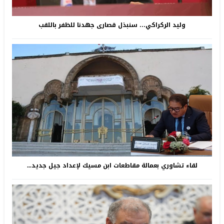
وليد الركراكي… سنبذل قصارى جهدنا للظفر باللقب
لقاء تشاوري بعمالة مقاطعات ابن مسيك لإعداد جيل جديد...