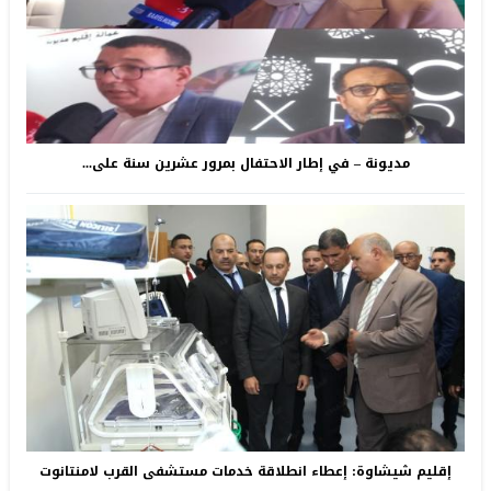
مديونة – في إطار الاحتفال بمرور عشرين سنة على...
إقليم شيشاوة: إعطاء انطلاقة خدمات مستشفى القرب لامنتانوت