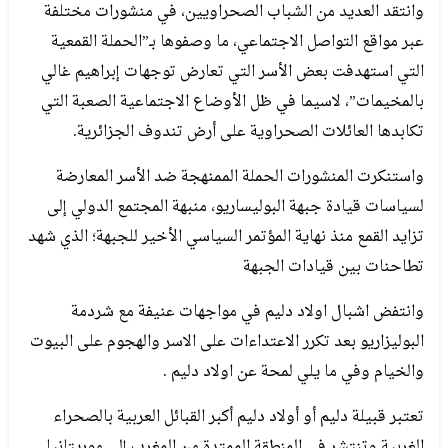
وانتقد العديد من الشباب الصحراويين، في منشورات مختلفة
عبر مواقع التواصل الاجتماعي، ما وصفوها بـ”الحملة القمعية
التي استهدفت بعض الأسر التي تعارض توجهات إبراهيم غالي
بالمخيمات”، لاسيما في ظل الأوضاع الاجتماعية الصعبة التي
تكابدها العائلات الصحراوية على أرض تندوف الجزائرية.
واستنكرت المنشورات الحملة الممنهجة ضد الأسر المعارضة
لسياسات قيادة جبهة البوليساريو، منبهة المجتمع الدولي إلى
تزايد القمع منذ نهاية المؤتمر السياسي الأخير للجبهة؛ الذي شهد
تطاحنات بين قيادات الجبهة
وانتفض اشبال اولاد دليم في مواجهات عنيفة مع شردمة
البوليزاريو بعد تكرر الاعتداءات على الاسر والهجوم على البيوت
والخيام وفي ما يلي لمحة عن اولاد دليم .
تعتبر قبيلة دليم أو أولاد دليم أكبر القبائل العربية بالصحراء
الغربية وتنتشر في المنطقة الممتدة من المغرب إلى موريتانيا