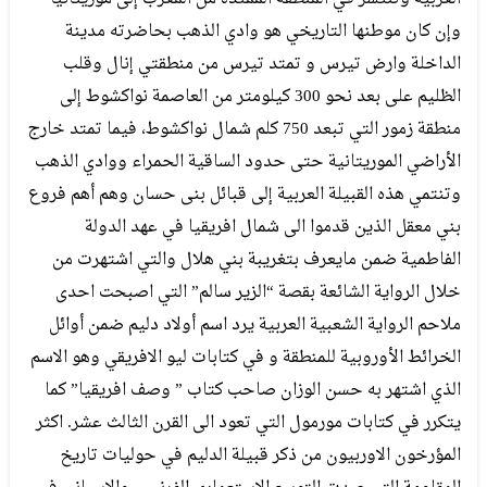
وإن كان موطنها التاريخي هو وادي الذهب بحاضرته مدينة
الداخلة وارض تيرس و تمتد تيرس من منطقتي إنال وقلب
الظليم على بعد نحو 300 كيلومتر من العاصمة نواكشوط إلى
منطقة زمور التي تبعد 750 كلم شمال نواكشوط، فيما تمتد خارج
الأراضي الموريتانية حتى حدود الساقية الحمراء ووادي الذهب
وتنتمي هذه القبيلة العربية إلى قبائل بنى حسان وهم أهم فروع
بني معقل الذين قدموا الى شمال افريقيا في عهد الدولة
الفاطمية ضمن مايعرف بتغريبة بني هلال والتي اشتهرت من
خلال الرواية الشائعة بقصة “الزير سالم” التي اصبحت احدى
ملاحم الرواية الشعبية العربية يرد اسم أولاد دليم ضمن أوائل
الخرائط الأوروبية للمنطقة و في كتابات ليو الافريقي وهو الاسم
الذي اشتهر به حسن الوزان صاحب كتاب ” وصف افريقيا” كما
يتكرر في كتابات مورمول التي تعود الى القرن الثالث عشر. اكثر
المؤرخون الاوربيون من ذكر قبيلة الدليم في حوليات تاريخ