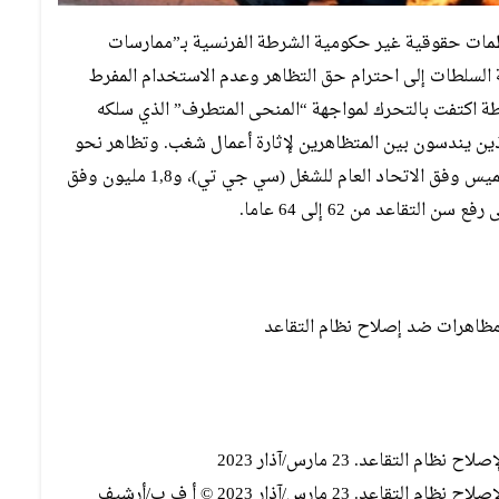
مات حقوقية غير حكومية الشرطة الفرنسية بـ”ممارسات
 السلطات إلى احترام حق التظاهر وعدم الاستخدام المفرط
شرطة اكتفت بالتحرك لمواجهة “المنحى المتطرف” الذي سلكه
ن يندسون بين المتظاهرين لإثارة أعمال شغب. وتظاهر نحو
3,5 مليون شخص في أكثر من 300 مدينة في فرنسا الخميس وفق الاتحاد العام للشغل (سي جي تي)، و1,8 مليون وفق
قاعد من 62 إلى 64 عاما.
مظاهرات ضد إصلاح نظام التقاعد
اعد. 23 مارس/آذار 2023
رس/آذار 2023 © أ ف ب/أرشيف