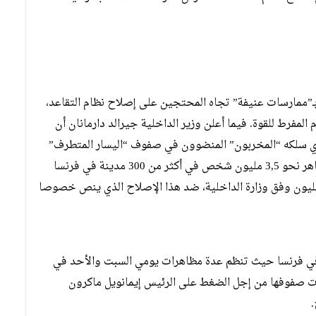
”ممارسات عنيفة” تجاه المحتجين على إصلاح نظام التقاعد،
لمفرط للقوة. فيما أعلن وزير الداخلية جيرالد دارمانان أن
ذي سلكه “المخربون” المنضوون في صفوف “اليسار المتطرف”
الذين يندسون بين المتظاهرين لإثارة أعمال شغب. وتظاهر نحو 3,5 مليون شخص في أكثر من 300 مدينة في فرنسا
ميس وفق الاتحاد العام للشغل (سي جي تي)، و1,8 مليون وفق وزارة الداخلية، ضد هذا الإصلاح الذي ينص خصوصا
د في فرنسا حيث تنظم عدة مظاهرات يومي السبت والأحد في
دت صفوفها من إجل الضغط على الرئيس إيمانويل ماكرون