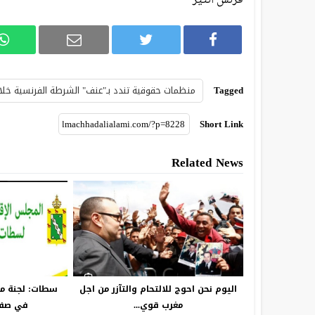
فرنس انتير
Tagged
منظمات حقوقية تندد بـ"عنف" الشرطة الفرنسية خل
Short Link
Related News
اليوم نحن احوج للالتحام والتآزر من اجل
سطات: لجنة من
مغرب قوي...
في صفق