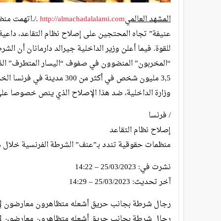
المشهد العالمي
http://almachadalalami.com
./.اتهمت منظ
عنيفة” تجاه المحتجين على إصلاح نظام التقاعد، داعية
للقوة. فيما أعلن وزير الداخلية جيرالد دارمانان أن ال
“المخربون” المنضوون في صفوف “اليسار المتطرف” الذي
وزارة الداخلية، ضد هذا الإصلاح الذي ينص خصوصا على رفع سن الت
/ فرنسا
إصلاح نظام التقاعد
منظمات حقوقية تندد بـ”عنف” الشرطة الفرنسية خلال 
نشرت في: 25/03/2023 – 14:22
آخر تحديث: 25/03/2023 – 14:29
رجال شرطة بجانب حريق أشعله متظاهرون معارضون لإصلاح نظام التق
رجال شرطة بجانب حريق أشعله متظاهرون معارضون لإصلاح نظام التقاعد. 23 ما