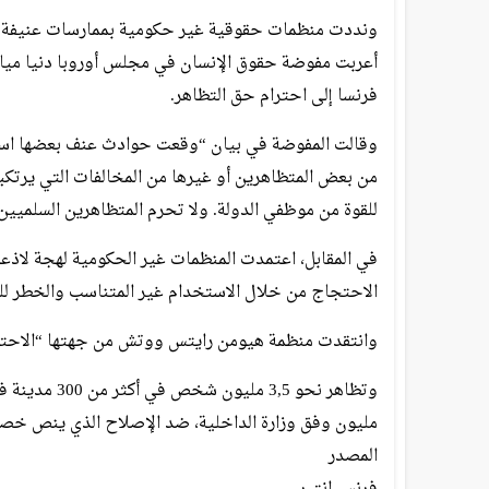
ونددت منظمات حقوقية غير حكومية بممارسات عنيفة ل
أعربت مفوضة حقوق الإنسان في مجلس أوروبا دنيا ميات
فرنسا إلى احترام حق التظاهر.
وقالت المفوضة في بيان “وقعت حوادث عنف بعضها استهد
من بعض المتظاهرين أو غيرها من المخالفات التي يرتكبه
للقوة من موظفي الدولة. ولا تحرم المتظاهرين السلميين
في المقابل، اعتمدت المنظمات غير الحكومية لهجة لاذع
الاحتجاج من خلال الاستخدام غير المتناسب والخطر للق
وانتقدت منظمة هيومن رايتس ووتش من جهتها “الاحتو
مليون وفق وزارة الداخلية، ضد الإصلاح الذي ينص خصوصا على رف
المصدر