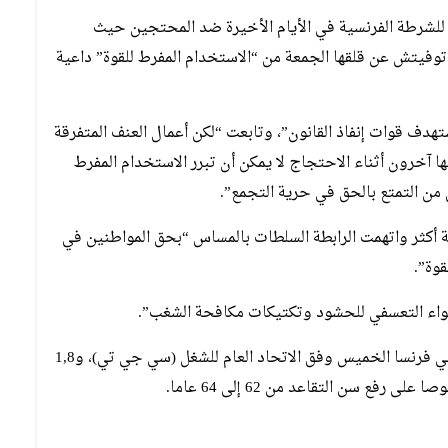
لشرطة الفرنسية في الأيام الأخيرة ضد المحتجين حيث
وفيتش عن قلقها الجمعة من “الاستخدام المفرط للقوة” داعية
ف قوات إنفاذ القانون”، وتابعت “لكن أعمال العنف المتفرقة
ا آخرون أثناء الاحتجاج لا يمكن أن تبرر الاستخدام المفرط
 من التمتع بالحق في حرية التجمع”.
ة أكثر واتهمت الرابطة السلطات بالمساس “بحق المواطنين في
وة”.
اء التعسفي للحشود وتكتيكات مكافحة الشغب”.
وتظاهر نحو 3,5 مليون شخص في أكثر من 300 مدينة في فرنسا الخميس وفق الاتحاد العام للشغل (سي جي تي)، و1,8
ع سن التقاعد من 62 إلى 64 عاما.