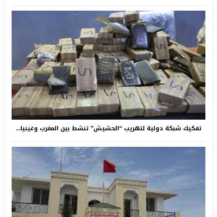
تفكيك شبكة دولية لتهريب “الحشيش” تنشط بين المغرب وغينيا...