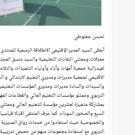
لحسن جعلوطي
أعطى السيد المدير الإقليمي الانطلاقة الرسمية للمنتد
ممثلاث وممثلي النقابات التعليمية والسيد منسق المجل
لفيدرالية جمعية أمهات وآباء وأولياء التلميذات والتلا
الاقليمي لجمعية مديرات ومديري التعليم الابتدائي و
والسيدات والسادة مديرات ومديري المؤسسات التعليمية
التربوي وممثلو مؤسسات التعليم العالي والقطاعات المهن
بمشاركة متميزة لعشرين مؤسسة للتعليم العالي وممثل
السبع والصخور السوداء. كما عرف الملتقى اقبالا قياسيا
والخصوصية حيث استفادوا من خدمات رواق المديرية ال
التربوي مع استفادة مجموعات منهم من حصص تدريبية في