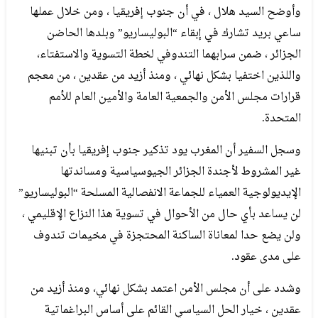
وأوضح السيد هلال ، في أن جنوب إفريقيا ، ومن خلال عملها
ساعي بريد تشارك في إبقاء “البوليساريو” وبلدها الحاضن
الجزائر ، ضمن سرابهما التندوفي لخطة التسوية والاستفتاء،
واللذين اختفيا بشكل نهائي ، ومنذ أزيد من عقدين ، من معجم
قرارات مجلس الأمن والجمعية العامة والأمين العام للأمم
المتحدة.
وسجل السفير أن المغرب يود تذكير جنوب إفريقيا بأن تبنيها
غير المشروط لأجندة الجزائر الجيوسياسية ومساندتها
الإيديولوجية العمياء للجماعة الانفصالية المسلحة “البوليساريو”
لن يساعد بأي حال من الأحوال في تسوية هذا النزاع الإقليمي ،
ولن يضع حدا لمعاناة الساكنة المحتجزة في مخيمات تندوف
على مدى عقود.
وشدد على أن مجلس الأمن اعتمد بشكل نهائي، ومنذ أزيد من
عقدين ، خيار الحل السياسي القائم على أساس البراغماتية