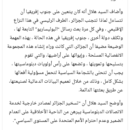
وأضاف السيد هلال أنه كان يتعين على جنوب إفريقيا أن
تتساءل لماذا تتجنب الجزائر ، الطرف الرئيسي في هذا النزاع
الإقليمي ، وفي كل مرة بعث رسائل “البوليساريو” التابعة لها ،
وتكلف دولة أخرى ، جنوب إفريقيا في هذه الحالة ، بهذه المهمة
الوضيعة مضيفا أن الجزائر، التي كانت وراء إنشاء هذه المجموعة
الانفصالية المسلحة ، وإيوائها على أراضيها، والتي تقوم
بتسليحها وتمويلها ، وتضعها على رأس أولويات دبلوماسيتها ،
يجب أن تتحلى بالشجاعة السياسية لتحمل مسؤولية أفعالها
بشكل كامل ، وذلك من خلال تعميم البيانات الدعائية لصنيعتها،
عن طريق بعثتها الدائمة.
وأوضح السيد هلال أن “تسخير الجزائر لمصادر خارجية لخدمة
الاتصالات الدبلوماسية يبرهن من الناحية الأخلاقية على انعدام
الضمير وعدم احترام الأمم المتحدة على المستوى السياسي”.