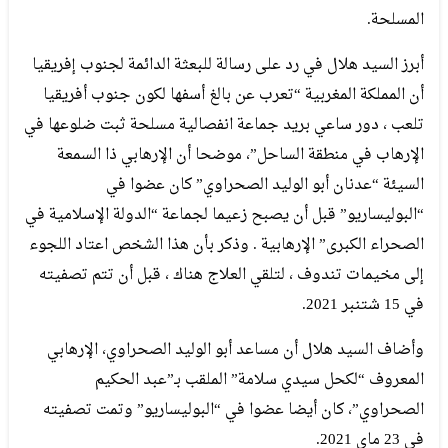
المسلحة.
أبرز السيد هلال في رد على رسالة للبعثة الدائمة لجنوب إفريقيا
أن المملكة المغربية “تعرب عن بالغ أسفها لكون جنوب أفريقيا
تلعب ، دور ساعي بريد جماعة انفصالية مسلحة ثبت ضلوعها في
الإرهاب في منطقة الساحل”، موضحا أن الإرهابي ذا السمعة
السيئة “عدنان أبو الوليد الصحراوي” كان عضوا في
“البوليساريو” قبل أن يصبح زعيما لجماعة “الدولة الإسلامية في
الصحراء الكبرى” الإرهابية . وذكر بأن هذا الشخص اعتاد اللجوء
إلى مخيمات تندوف ، لتلقي العلاج هناك ، قبل أن تتم تصفيته
في 15 شتنبر 2021.
وأضاف السيد هلال أن مساعد أبو الوليد الصحراوي، الإرهابي
المعروف “لكحل سيدي سلامة” الملقب بـ”عبد الحكيم
الصحراوي”، كان أيضا عضوا في “البوليساريو” وتمت تصفيته
في 23 ماي 2021.