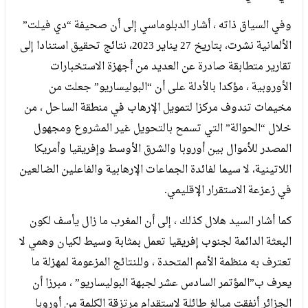
وفي السياق ذاته ، أشار الدبلوماسي إلى أن صحيفة “دي فيلت”
الألمانية نشرت، بتاريخ 27 يناير 2023، نتائج تحقيق استنادا إلى
تقارير متطابقة صادرة عن العديد من أجهزة الاستخبارات
الأوروبية ، مؤكدا بالأدلة على أن “البوليساريو” جعلت من
مخيمات تندوف مركزا لتمويل الإرهاب في منطقة الساحل ، من
خلال “الحوالة” التي تسمح بالتحويل غير المشروع ومجهول
المصدر للأموال بين أوروبا والشرق الأوسط وإفريقيا وأمريكا
اللاتينية، لا سيما لفائدة الجماعات الإرهابية والفاعلين الضالعين
في زعزعة الاستقرار الإقليمي.
كما أشار السيد هلال كذلك ، إلى أن المغرب ما زال يأسف لكون
البعثة الدائمة لجنوب إفريقيا تعمل بمثابة وسيط لكيان وهمي لا
تعترف به منظمة الأمم المتحدة ، وللنتائج المزعومة لمهزلة ما
يعرف ب”المؤتمر السادس عشر لجبهة البوليساريو” ، مبرزا أن
الجزائر أنفقت مبالغ طائلة لاستقدام مرتزقة الكلمة من أوروبا