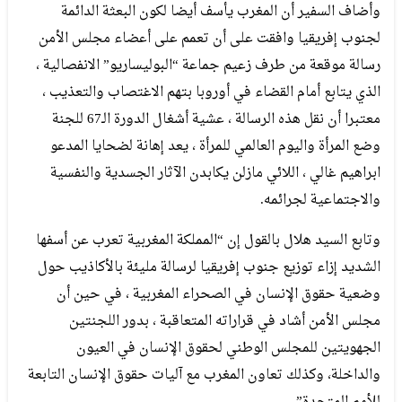
وأضاف السفير أن المغرب يأسف أيضا لكون البعثة الدائمة
لجنوب إفريقيا وافقت على أن تعمم على أعضاء مجلس الأمن
رسالة موقعة من طرف زعيم جماعة “البوليساريو” الانفصالية ،
الذي يتابع أمام القضاء في أوروبا بتهم الاغتصاب والتعذيب ،
معتبرا أن نقل هذه الرسالة ، عشية أشغال الدورة الـ67 للجنة
وضع المرأة واليوم العالمي للمرأة ، يعد إهانة لضحايا المدعو
ابراهيم غالي ، اللائي مازلن يكابدن الآثار الجسدية والنفسية
والاجتماعية لجرائمه.
وتابع السيد هلال بالقول إن “المملكة المغربية تعرب عن أسفها
الشديد إزاء توزيع جنوب إفريقيا لرسالة مليئة بالأكاذيب حول
وضعية حقوق الإنسان في الصحراء المغربية ، في حين أن
مجلس الأمن أشاد في قراراته المتعاقبة ، بدور اللجنتين
الجهويتين للمجلس الوطني لحقوق الإنسان في العيون
والداخلة، وكذلك تعاون المغرب مع آليات حقوق الإنسان التابعة