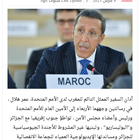
Admin
9 مارس 2023
Last Update : 3 سنوات Ago
أدان السفير الممثل الدائم للمغرب لدى الأمم المتحدة، عمر هلال ،
في رسالتين وجههما الأربعاء إلى الأمين العام للأمم المتحدة
ورئيس وأعضاء مجلس الأمن ، تواطؤ جنوب إفريقيا مع الجزائر
و”البوليساريو” ، وتبنيها غير المشروط للأجندة الجيوسياسية
للجزائر ومساندتها الإيديولوجية العمياء للجماعة الانفصالية