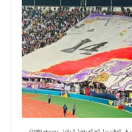
واستغل ريال مدريد اندفاع الأهلي للتعديل فأضاف هدفين في الوقت بدل الضائع بفضل البرازيلي رودريغو (90+2)