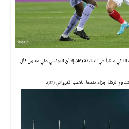
وأضاف الأوروغوياني فالفيردي هدف التعزيز في النصف الثاني مبكراً في الدقيقة (46) إلا أنّ التونسي علي معلول ذلّل
ي لركلة جزاء نفذها اللاعب الكرواتي (87).