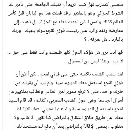
منصبي كمدرب.فهل كنت تريد أن تقيلك الجامعة حتى تأدي لك
الشرط الجزائي وهو بالملاير وقد فعلت هذا مع اليابان قبل كأس
العالم كذلك ونفس الشئ اعدت فعله مع الجزائر..بل ذهبت إلى
معارضة ونقد والرد على رئيسك فوزي لقجع..ولم يجبك . وربك
بالبارد…هل تعرفه ..؟
فها انت ترى هل هؤلاء الدول كلها ظلمتك وانت فقط على حق …
لا غير . وهذا ليس من المعقول ..
لقد غضب الشعب باكمله حتى على فوزي لقجع ..لكن أظن أن
فوزي لقجع استعمل معك الدبلوماسية ولم يرد أن يقيلك من
طرف واحد ،حتى لا ترفع دعوى لدى الطاس وتطالب بملايير من
أموال الجامعة وهي امول الشعب المغربي ، كذلك ، قد قام السيد
لقجع باستعمال الدبلوماسية والدهاء المغربي ،ففك الارتباط
معك عن طريق طلاق الشقاق بالتراضي كنا نقول لا غالب ولا
مغلوب ، بمعنى الإقالة بالتراضي بعد أن دفع لك مستحقاتك.