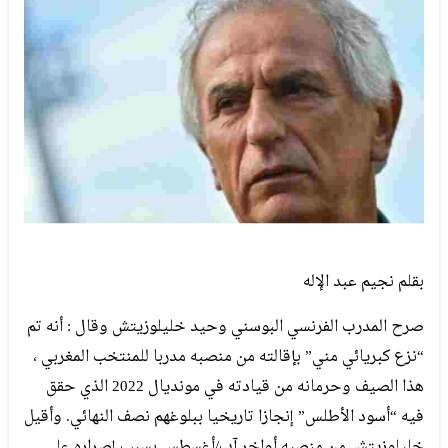
بقلم نجيم عبد الإله
صرح المدرب الفرنسي البوسني وحيد خليلوزيتش وقال : أنه تم
“نزع كبريائي مني” بإقالته من منصبه مدربا للمنتخب المغربي ،
هذا الصيف وحرمانه من قيادته في مونديال 2022 الذي حقق
فيه “أسود الأطلس” إنجازا تاريخيا ببلوغهم نصف النهائي. وأقيل
خليلوزيتش من منصبه أواخر آب/أغسطس بسبب إصراره على