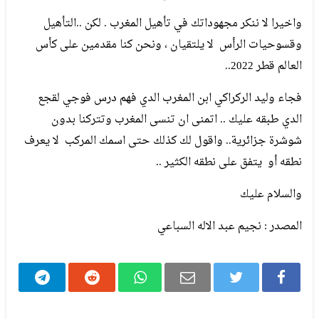
واخيرا لا ننكر مجهوداتك في تأهيل المغرب . لكن ..التأهيل
وقسوحيات الرأس لا يلتقيان ، ونحن كنا مقدمين على كأس
العالم قطر 2022..
فجاء وليد الركراكي ابن المغرب الدي فهم درس فوجي لقجع
الدي طبقه عليك .. اتمنى ان تنسى المغرب وتتركنا بدون
شوشرة جزائرية.. واقول لك كذلك حتى اسمك المركب لا يعرف
نطقه أو يتفق على نطقه الكثير ..
والسلام عليك
المصدر : نجيم عبد الاله السباعي