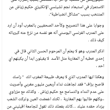
الاستمرار في استبعاد نجم تشيلسي الإنكليزي حكيم زياش عن
المنتخب بسبب “مشاكل انضباطية”.
وجوابا على هذا التصريح وكأحد الصحفيين بالمغرب أود أن ارد
على المدرب الفرنسي البوسني أنه هو نفسه من نزع عنه كبريائه
كيف ذلك .
اذكر المدرب وهو لا يعلم أن المرحوم الحسن الثاني قال في
إحدى خطبه أن المغاربة متل الأسد لا يقبلون ابدا أن يكبلهم اي
احد ،
وهكذا ايها المدرب الذي لا يعرف طبيعة المغرب انك ” راسك
قاصح بزاف” فقد تجاهلت نداء أربعين مليون مغربي وأصريت
على عدم النداء والتسامح مع حكيم زياش . وكذلك مع مزراوي
،،وكلهم طالبوا بهم المغاربة ، لكنك اغمضت العين وتركت الشعب
يزداد حقده عليك …كانك بفعلك ذلك تقول للجامعة اقيليني من