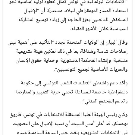
“الانتخابات البرلمانية في تونس تمثل خطوة أولية أساسية نحو
استعادة المسار الديمقراطي للبلاد، مستدركا أن “الإقبال
المنخفض للناخبين يعزز الحاجة إلى زيادة توسيع المشاركة
السياسية خلال الأشهر المقبلة.
وقال البيان إن الولايات المتحدة تجدد “التأكيد على أهمية تبني
إصلاحات شاملة وشفافة، بما في ذلك تمكين هيئة تشريعية
منتخبة، وإنشاء المحكمة الدستورية، وحماية حقوق الإنسان
والحريات الأساسية لجميع التونسيين”.
وأكد دعم واشنطن “لتطلعات الشعب التونسي إلى حكومة
ديمقراطية خاضعة للمساءلة تحمي حرية التعبير والمعارضة
وتدعم المجتمع المدني”.
وكان رئيس الهيئة العليا المستقلة للانتخابات في تونس، فاروق
بوعسكر، قد أعلن أمس السبت، أن نسبة الإقبال على التصويت
في الانتخابات التشريعية بلغت حتى الساعة السادسة مساء