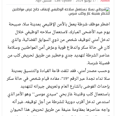
Admin
17 يونيو 2024
Last Update : سنتين Ago
اضطر موظف شرطة يعمل بالأمن الإقليمي بمدينة سلا، صبيحة
يوم عيد الأضحى المبارك، لاستعمال سلاحه الوظيفي خلال
تدخل أمني لتوقيف شخص من ذوي السوابق القضائية، والذي
كان في حالة سكر واندفاع قوية وعرّض أمن المواطنين وسلامة
عناصر الشرطة لتهديد جدي وخطير عن طريق تحريض كلب من
فصيلة شرسة.
وحسب مصدر أمني، فقد تلقت قاعة القيادة والتنسيق بمدينة
سلا نداء نجدة عبر الرقم “19”، مفاده قيام شخص في حالة سكر
بإحداث الفوضى بالشارع العام وتعريض جيرانه للتهديد
باستعمال كلب وقنينة غاز بحي “سيدي موسى’’ وهو الأمر الذي
استدعى تدخل أقرب دورية للشرطة من أجل توقيفه، غير أنه
واجه عناصرها بمقاومة عنيفة عن طريق تحريض هذا الحيوان