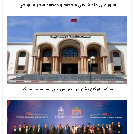
العثور على جثة شرطي متفحمة و مقطعة الأطراف نواحي...
محكمة انزكان تشن حربا ضروس على سماسرة المحاكم