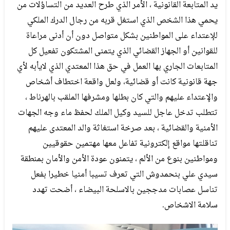
يد المتابعة القانونية ، الأمر الذي طرح العديد من التساؤلات من
يحمي هذا الشخص الذي استغل قربه من رجال الدرك الملكي
للإعتداء على المواطنين بشكل متواصل دون أن أدنى مراعاة
للقوانين أو الجهاز القضائي الذي يتمنى المشتكون تفعيل كل
المتابعات الجاري بها العمل في حق هذا المعتدي الذي لايأبه لأي
جهة قانونية كانت أو قضائية، ولعل واقعة اختطاف أشخاص
والإعتداء عليهم والتي كان بطلها ومشرفها الملقب بالهرناط ،
تتطلب تدخل عاجل للسيد وكيل الملك لحفظ ماء وجه الجهات
الأمنية والقضائية ، بعد صرخة استغاثة والد المعتدى عليهم
تناقلتها مواقع إلكترونية تفاعل معها مهتمين حقوقيين
ومواطنين بنوع من الألم ، يتمنون عودة الأمن والأمان بمنطقة
سيدي علي بنحمدوش التي تعرف تسيبا أمنيا خطيرا بفعل
تناسل عصابات مدججين بالاسلحة البيضاء ، أضحت تهدد
سلامة الاشخاص.