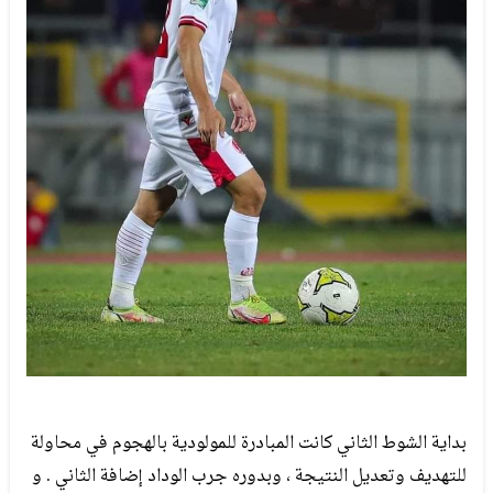
بداية الشوط الثاني كانت المبادرة للمولودية بالهجوم في محاولة
للتهديف وتعديل النتيجة ، وبدوره جرب الوداد إضافة الثاني . و