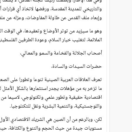
وفي هذا الإطار، وبصفتنا رئيسا للجنة القدس، لا يسعنا إ
والتاريخي للمدينة المقدسة، ورفضها لاتخاذ أي قرارات 
وإبعاد ملف القدس عن طاولة المفاوضات، وعزله عن ملفا
وهو ما سيزيد من توتر الأوضاع وتعقيدها، في الوقت الذ
الملائمة، لتغليب خيار السلام، وعودة الطرفين الفلسطين
أصحـاب الجلالـة والفخـامة والسمـو والمعـالي،
حضـرات السيـدات والسـادة،
تعرف العلاقات العربية الصينية تنوعا وتطورا على الصع
ما تزخر به من مؤهلات يجدر استثمارها بالشكل الأمثل ل
اقتصادية حقيقية وتطور علمي وتكنولوجي، لاسيما من خ
واللوجستيكية، والتنمية البشرية ونقل للتكنلوجيا.
لكن، وبالرغم من أن الصين هي الشريك الاقتصادي الأول للد