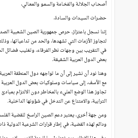
أصحـاب الجلالـة والفخـامة والسمـو والمعـالي،
حضـرات السيـدات والسـادة،
إننا نسجل باعتزاز، حرص جمهورية الصين الشعبية الصديقة
لتجاوز الأزمات التي تشهدها، والحد من تداعياتها، وذلك
في التقريب بين وجهات نظر الفرقاء، وتغليب فضائل الحو
بعض الدول العربية الشقيقة.
وهنا نود أن نشير إلى أن ما تواجهه دول المنطقة العربي
مع الأسف، إلى سياسات وسلوكيات بعض الدول العربية تج
تجاوز هذا الوضع المليء بالمخاطر دون الالتزام بمبادئ
الترابية، والامتناع عن التدخل في شؤونها الداخلية.
ومن جهة أخرى، يعتبر دعم الصين الراسخ للقضية الفلسطي
ودائم لهذه القضية، في إطار قرارات الشرعية الدولية ذا