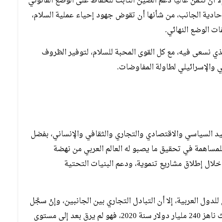
لا أن نثمن عاليا دعم الصين الثابت للحفاظ على الوضع القانوني
أحادية الجانب، من شأنها أن تقوض جهود إحياء عملية السلام،
ت الوضع النهائي.
ي نسعى فيه، مع كل القوى المحبة للسلام، لتوفير الظروف
ي والإسرائيلي لطاولة المفاوضات.
يد السياسي والاقتصادي والتجاري والثقافي والإنساني، بفضل
لمساهمة في تحقيق ما يصبو له العالم العربي من نهضة
لال إطلاق مشاريع تنموية، ودعم البنيات التحتية
ول العربية، إلا أن التبادل التجاري بين الجانبين، وإنْ سجَّل
مستويات جيدة من حيث الحجم والتنوع والكثافة، حيث ناهز 240 مليار دولار سنة 2020، فهو لم يرق بعد إلى مستوى