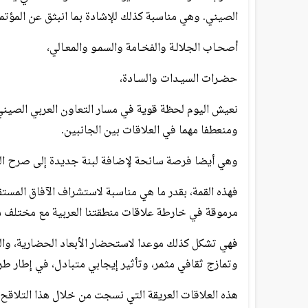
الصيني. وهي مناسبة كذلك للإشادة بما انبثق عن المؤتم
أصحـاب الجلالـة والفخـامة والسمـو والمعـالي،
حضـرات السيـدات والسـادة،
نعيش اليوم لحظة قوية في مسار التعاون العربي الصيني ؛
ومنعطفا مهما في العلاقات بين الجانبين.
وهي أيضا فرصة سانحة لإضافة لبنة جديدة إلى صرح العلاق
فهذه القمة، بقدر ما هي مناسبة لاستشراف الآفاق المست
مرموقة في خارطة علاقات منطقتنا العربية مع مختلف ش
فهي تشكل كذلك موعدا لاستحضار الأبعاد الحضارية، وال
وتمازج ثقافي مثمر، وتأثير إيجابي متبادل، في إطار طري
هذه العلاقات العريقة التي نسجت من خلال هذا التلاقح 