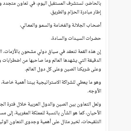
بالحاضر، تستشرف المستقبل اليوم، في تعاون متجدد ومست
إطار مبادرة الحزام والطريق.
أصحـاب الجلالـة والفخـامة والسمـو والمعـالي،
حضـرات السيـدات والسـادة،
إن هذه القمة تنعقد في سياق دولي مشحون بالأزمات، الت
الدقيقة التي يشهدها العالم وما صاحبها من اضطرابات وب
وعلى شريكنا الصين وعلى كل دول العالم.
وهو ما يعطي للشراكة الاستراتيجية بيننا أهمية خاصة، 
الأوجه.
ولعل التعاون بين الصين والدول العربية خلال فترة ال
الأحيان، كما هو الشأن بالنسبة للمملكة المغربية، إلى
التلقيحات، لخير مثال على أهمية وجدوى التعاون الوثيق 