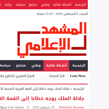
الرئيسية
أنشطة ملكية
وطني
مجتمع
سياسة
دولية
ث
السبت 8 أغسطس 2026 - 13:43 مساءً
الرئيسية
أنشطة ملكية
وطني
مجتمع
سياسة
 الدار البيضاء
Lasts News
المركز المغربي للتطوع والمواطنة يوجه مذكرة للأحزاب الو
الرئيسية
»
جلالة الملك يوجه خطابا إلى القمة العربية الصينية ا
جلالة الملك يوجه خطابا إلى القمة ال
Abdellatif Basmala
10 ديسمبر 2022
Last Update : 4 سنوات Ago